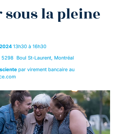
r sous la pleine
r 2024
13h30 à 16h30
,
5298 Boul St-Laurent, Montréal
nsciente
par virement bancaire au
ce.com