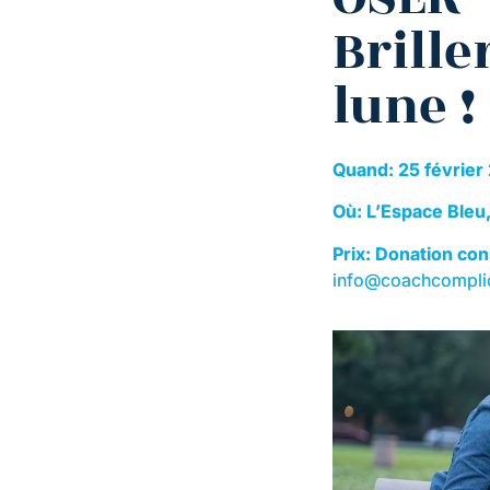
Brille
lune !
Quand: 25 févrie
Où: L’Espace Bleu
Prix: Donation co
info@coachcompli