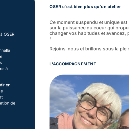
OSER c'est bien plus qu'un atelier
Ce moment suspendu et unique est 
sur la puissance du coeur qui prop
changer vos habitudes et avancez, p
 à OSER:
!
Rejoins-nous et brillons sous la ple
nnelle
ie
s
L'ACCOMPAGNEMENT
tes à
tir en
ce
at
mation de