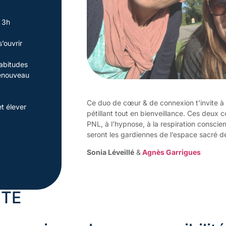
 3h
’ouvrir
habitudes
renouveau
Ce duo de cœur & de connexion t’invite à
t élever
pétillant tout en bienveillance. Ces deux c
PNL, à l’hypnose, à la respiration conscien
seront les gardiennes de l’espace sacré d
Sonia Léveillé
&
Agnès Garrigues
NTE